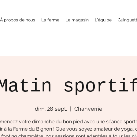
À propos de nous
La ferme
Le magasin
L'équipe
Guinguet
Matin sporti
dim. 28 sept.
  |  
Chanverrie
encez votre dimanche du bon pied avec une séance sporti
air à la Ferme du Bignon ! Que vous soyez amateur de yoga, 
 footing champêtre, nos sessions sont adaptées à tous les ni