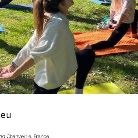
ieu
0
30 Chanverrie, France