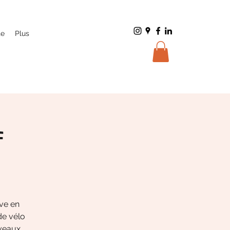
te
Plus
f
ve en
de vélo
veaux.