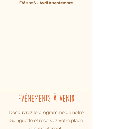
Été 2026 - Avril à septembre
MERCREDI
11h30 - 14h
17h - 23h
JEUDI
17h - 23h
VENDREDI
17h - 23h
SAMEDI
17h - 23h
DIMANCHE
17h - 22h
Événements à venir
Découvrez le programme de notre
Guinguette et réservez votre place
dès maintenant !