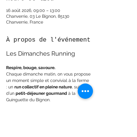
16 août 2026, 09:00 – 13:00
Chanverrie, 03 Le Bignon, 85130
Chanverrie, France
À propos de l'événement
Les Dimanches Running
Respire, bouge, savoure.
Chaque dimanche matin, on vous propose 
un moment simple et convivial à la ferme 
: un 
run collectif en pleine nature
, suivi 
d’un 
petit-déjeuner gourmand
 à la 
Guinguette du Bignon.
L’idée n’est pas la performance, mais le 
plaisir de courir ensemble, de prendre l’air 
et de bien commencer la journée.
Comment ça se passe ?