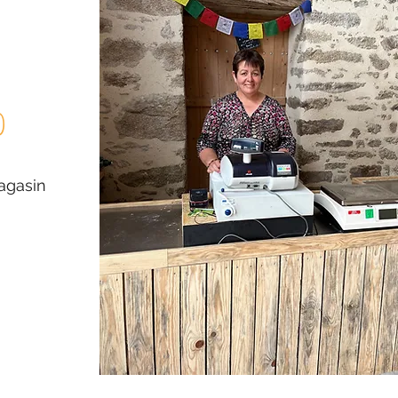
d
agasin