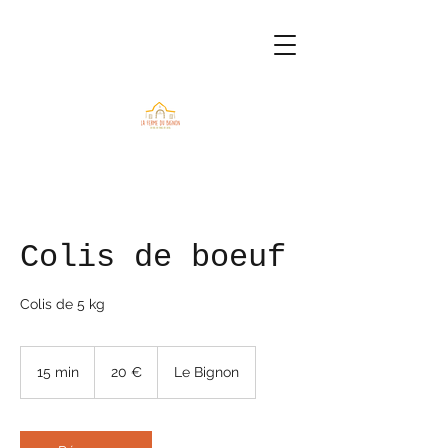
Colis de boeuf
Colis de 5 kg
20
euros
15 min
1
20 €
Le Bignon
5
m
i