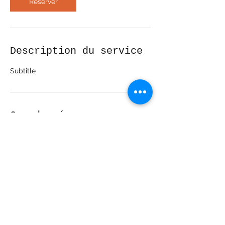
n
Réserver
Description du service
Subtitle
Coordonnées
Le Bignon, 85130 Chanverrie, France